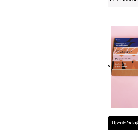
×
Update/beki