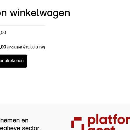
en winkelwagen
,00
,00
(inclusief
€
13,88
BTW)
ar afrekenen
rnemen en
eatieve sector.