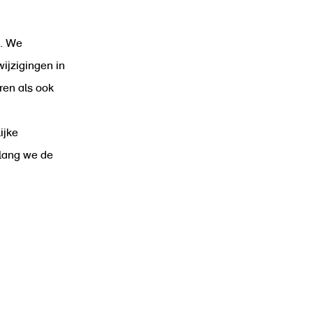
l. We
ijzigingen in
ren als ook
ijke
lang we de