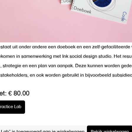
staat uit onder andere een doeboek en een zelf-gefaciliteerde
gekomen in samenwerking met Ink social design studio. Het resul
e, strategie en een plan van aanpak. Deze kunnen worden gede
 stakeholders, en ook worden gebruikt in bijvoorbeeld subsidie
et: € 80.00
ractice Lab
e Lab” is toegevoegd aan je winkelwagen.