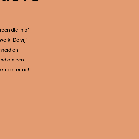
een die in of
erk. De vijf
amheid en
raad om een
k doet ertoe!