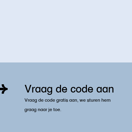
workshop!
rtners die culturele en creatieve organisaties bij elkaar wille
ogramma’s
. Te denken aan Gemeenten, Provincies, branche-orga
Vraag de code aan
Vraag de code gratis aan, we sturen hem
graag naar je toe.